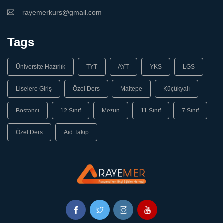
rayemerkurs@gmail.com
Tags
Üniversite Hazırlık
TYT
AYT
YKS
LGS
Liselere Giriş
Özel Ders
Maltepe
Küçükyalı
Bostancı
12.Sınıf
Mezun
11.Sınıf
7.Sınıf
Özel Ders
Aid Takip